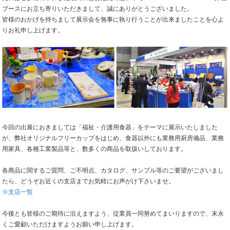
ブースにお立ち寄りいただきまして、誠にありがとうございました。
皆様のおかげを持ちまして展示会を無事に執り行うことが出来ましたことを心よ
りお礼申し上げます。
今回の出展におきましては「福祉・介護用食器」をテーマに展示いたしました
が、弊社オリジナルフリーカップをはじめ、食器以外にも業務用厨房備品、業務
用家具、各種工業製品等と、数多くの商品を取扱いしております。
各商品に関するご質問、ご不明点、カタログ、サンプル等のご要望がございまし
たら、どうぞお近くの支店までお気軽にお声がけ下さいませ。
※支店一覧
今後とも皆様のご期待に沿えますよう、従業員一同努めてまいりますので、末永
くご愛顧いただけますようお願い申し上げます。