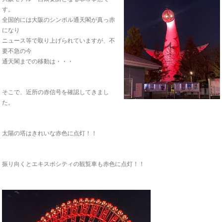
す。
全国的には大阪のシンボル通天閣が真っ赤
になり
ニュース等で取り上げられていますが、不
要不急の今
通天閣までの移動は・・・
そこで、近所の赤信号を確認してきまし
た。
太陽の塔はきれいな赤色に点灯！！
振り向くとエキスポシティの観覧車も赤色に点灯！！