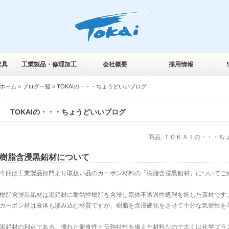
家具
工業製品・修理加工
会社概要
採用情報
ホーム
>
ブログ一覧
> TOKAIの・・・ちょうどいいブログ
TOKAIの・・・ちょうどいいブログ
商品
,
ＴＯＫＡＩの・・・ち
樹脂含浸黒鉛材について
今回は工業製品部門より取扱い品のカーボン材料の『樹脂含浸黒鉛材』についてご
樹脂含浸黒鉛材は黒鉛材に耐熱性樹脂を含浸し気体不透過性処理を施した素材です
カーボン材は液体も滲み込む材質ですが、樹脂を含浸硬化をさせて十分な気密性を
黒鉛材の利点である、優れた耐食性と伝熱特性を備えた材料なので古くは化学プラ