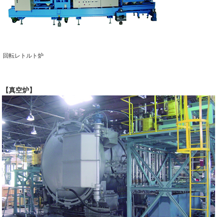
回転レトルト炉
【真空炉】